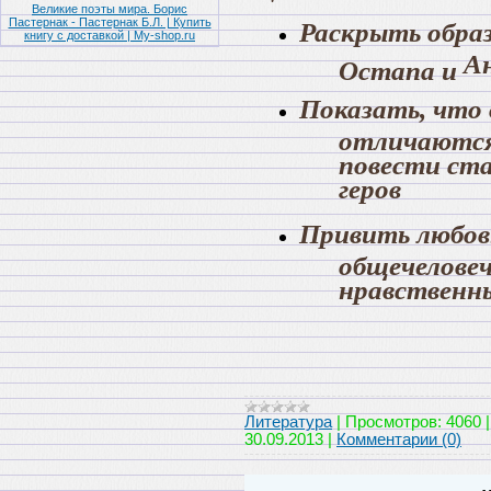
Великие поэты мира. Борис
Пастернак - Пастернак Б.Л. | Купить
Раскрыть образ
книгу с доставкой | My-shop.ru
А
Остапа и
Показать, что 
отличаются
повести ст
геров
Привить любовь
общечеловеч
нравственн
Литература
|
Просмотров:
4060
30.09.2013
|
Комментарии (0)