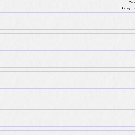
Cop
Создат