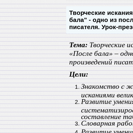
Творческие искания 
бала" - одно из по
писателя. Урок-пре
Тема:
Творческие ис
«После бала» – одн
произведений писат
Цели:
Знакомство с ж
исканиями велик
Развитие умени
систематизиро
составление та
Словарная рабо
Развитие умени