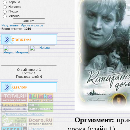
Хорошо
Неплохо
Плохо
Ужасно
Результаты
|
Архив опросов
Всего ответов:
1210
Статистика
Онлайн всего:
1
Гостей:
1
Пользователей:
0
Каталоги
Оргмомент:
прив
урока (слайд 1).