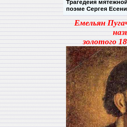
Трагедеия мятежно
поэме Сергея Есени
Емельян Пугач
наз
золотого 18