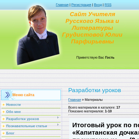
Главная
|
Регистрация
|
Вход
|
RSS
Сайт Учителя
Русского Языка и
Литературы
Грудистовой Юлии
Парфирьевны
Приветствую Вас
Гость
Разработки уроков
Меню сайта
Главная
»
Материалы
Новости
Всего материалов в каталоге
:
17
Показано материалов
:
1-10
Обо мне
Разработки уроков
Итоговый урок по п
Познавательные статьи
«Капитанская дочк
Блог