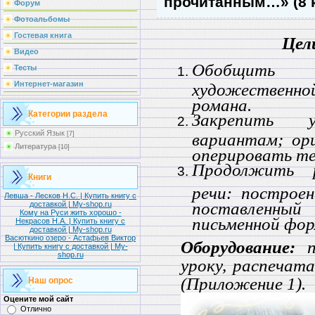
прочитанным…» (8 
Форум
Фотоальбомы
Гостевая книга
Цели
Видео
Обобщить
Тесты
художествен
Интернет-магазин
романа.
Категории раздела
Закрепить 
Русский Язык
вариантам; ор
[7]
Литература
[10]
оперировать т
Продолжить 
Книги
речи: построе
Левша - Лесков Н.С. | Купить книгу с
поставленны
доставкой | My-shop.ru
Кому на Руси жить хорошо -
письменной фор
Некрасов Н.А. | Купить книгу с
доставкой | My-shop.ru
Васюткино озеро - Астафьев Виктор
Оборудование:
пр
| Купить книгу с доставкой | My-
shop.ru
уроку, распечат
(Приложение 1).
Наш опрос
Оцените мой сайт
Отлично