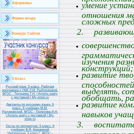
умение устан
Афоризмы
отношения м
Форма входа
сложных пре
2.
развиваю
Конкурс Сайтов
совершенств
грамматическ
изучения раз
конструкций;
развитие тво
5 Класс
способностей
Русский язык. 5 класс. Рабочая
выделять, со
программа к УМК Л.М. Рыбченковой.
ФГОС - Трунцева Т.Н. | Купить книгу
обобщать, р
с доставкой | My-shop.ru
развитие ко
Диктанты по русскому языку. 5
класс. К учебнику М.М.
навыков учащ
Разумовской. ФГОС - Политова И.Н.
| Купить книгу с доставкой | My-
shop.ru
3.
воспитате
Тесты по литературе. 5 класс. К
учебнику В.Я. Коровиной
"Литература. 5 класс". ФГОС -