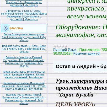
интереса к я
Ляшенко Е.Л. | Купить книгу с
доставкой | My-shop.ru
прекрасного,
Литература. 5 класс. Планы-
всему живом
конспекты уроков - Челышева Ирина
Леонидовна | Купить книгу с
доставкой | My-shop.ru
Оборудование
: 
Классика
магнитофон, опо
Белла Ахмадулина - Ахмадулина
Б.А. | Купить книгу с доставкой | My-
shop.ru
Великие поэты мира. А. Блок - Блок
А.А. | Купить книгу с доставкой | My-
Русский Язык
|
Просмотров:
783
shop.ru
30.09.2013
|
Комментарии (0)
Великие поэты мира. Евгений
Евтушенко - Евтушенко Евгений |
Купить книгу с доставкой | My-
Остап и Андрий - бр
shop.ru
Марина Цветаева. Великие поэты
мира - Цветаева Марина | Купить
книгу с доставкой | My-shop.ru
Урок литературы в
Великие поэты мира. Иннокентий
произведению Нико
Анненский - Анненский И.Ф. | Купить
книгу с доставкой | My-shop.ru
"Тарас Бульба"
Великие поэты мира. Андрей
Вознесенский - Вознесенский А.А. |
Купить книгу с доставкой | My-
ЦЕЛЬ УРОКА:
shop.ru