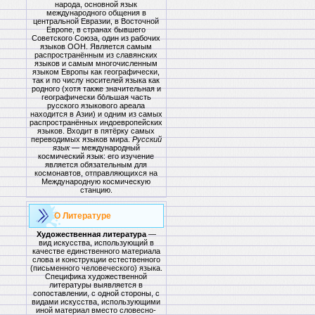
народа, основной язык
международного общения в
центральной Евразии, в Восточной
Европе, в странах бывшего
Советского Союза, один из рабочих
языков ООН. Является самым
распространённым из славянских
языков и самым многочисленным
языком Европы как географически,
так и по числу носителей языка как
родного (хотя также значительная и
географически бо́льшая часть
русского языкового ареала
находится в Азии) и одним из самых
распространённых индоевропейских
языков. Входит в пятёрку самых
переводимых языков мира.
Русский
язык
— международный
космический язык: его изучение
является обязательным для
космонавтов, отправляющихся на
Международную космическую
станцию.
О Литературе
Художественная литература
—
вид искусства, использующий в
качестве единственного материала
слова и конструкции естественного
(письменного человеческого) языка.
Специфика художественной
литературы выявляется в
сопоставлении, с одной стороны, с
видами искусства, использующими
иной материал вместо словесно-