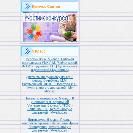
Конкурс Сайтов
5 Класс
Русский язык. 5 класс. Рабочая
программа к УМК Л.М. Рыбченковой.
ФГОС - Трунцева Т.Н. | Купить книгу
с доставкой | My-shop.ru
Диктанты по русскому языку. 5
класс. К учебнику М.М.
Разумовской. ФГОС - Политова И.Н.
| Купить книгу с доставкой | My-
shop.ru
Тесты по литературе. 5 класс. К
учебнику В.Я. Коровиной
"Литература. 5 класс". ФГОС -
Ляшенко Е.Л. | Купить книгу с
доставкой | My-shop.ru
Литература. 5 класс. Планы-
конспекты уроков - Челышева Ирина
Леонидовна | Купить книгу с
доставкой | My-shop.ru