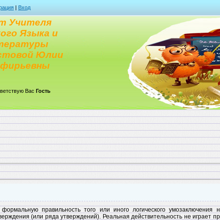
рация
|
Вход
т Учителя
ого Языка и
тературы
стовой Юлии
рфирьевны
ветствую Вас
Гость
формальную правильность того или иного логического умозаключения н
верждения (или ряда утверждений). Реальная действительность не играет п