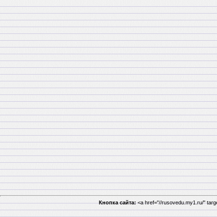
Кнопка сайта:
<a href="//rusovedu.my1.ru/" tar