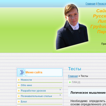
Главная
|
Регист
Сай
Русск
Ли
Груди
Па
При
Тесты
Меню сайта
Главная
»
Тесты
Новости
ГИА
[2]
Обо мне
Разработки уроков
Логическое мышление
Познавательные статьи
Необходимо определить 
Блог
основе определенного ут