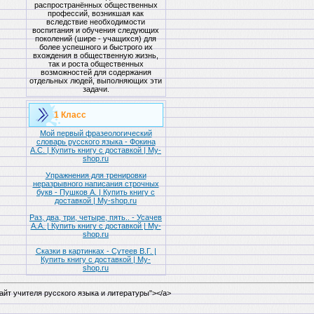
распространённых общественных
профессий, возникшая как
вследствие необходимости
воспитания и обучения следующих
поколений (шире - учащихся) для
более успешного и быстрого их
вхождения в общественную жизнь,
так и роста общественных
возможностей для содержания
отдельных людей, выполняющих эти
задачи.
1 Класс
Мой первый фразеологический
словарь русского языка - Фокина
А.С. | Купить книгу с доставкой | My-
shop.ru
Упражнения для тренировки
неразрывного написания строчных
букв - Пушков А. | Купить книгу с
доставкой | My-shop.ru
Раз, два, три, четыре, пять.. - Усачев
А.А. | Купить книгу с доставкой | My-
shop.ru
Сказки в картинках - Сутеев В.Г. |
Купить книгу с доставкой | My-
shop.ru
="сайт учителя русского языка и литературы"></a>