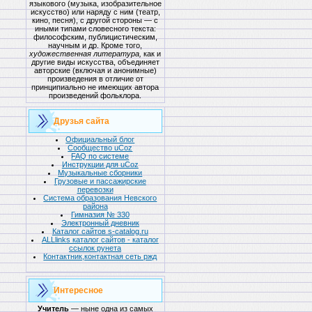
языкового (музыка, изобразительное
искусство) или наряду с ним (театр,
кино, песня), с другой стороны — с
иными типами словесного текста:
философским, публицистическим,
научным и др. Кроме того,
художественная литература,
как и
другие виды искусства, объединяет
авторские (включая и анонимные)
произведения в отличие от
принципиально не имеющих автора
произведений фольклора.
Друзья сайта
Официальный блог
Сообщество uCoz
FAQ по системе
Инструкции для uCoz
Музыкальные сборники
Грузовые и пассажирские
перевозки
Система образования Невского
района
Гимназия № 330
Электронный дневник
Каталог сайтов s-catalog.ru
ALLlinks каталог сайтов - каталог
ссылок рунета
Контактник,контактная сеть ржд
Интересное
Учитель
— ныне одна из самых