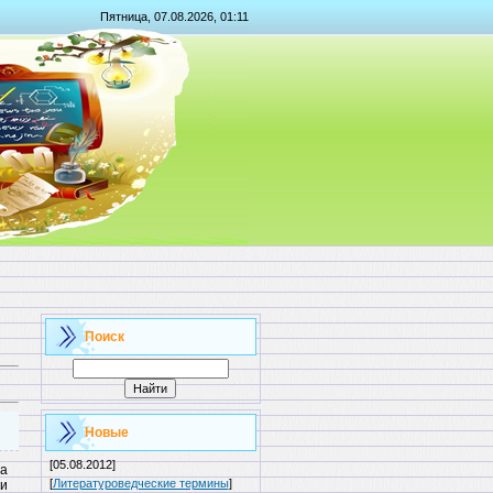
Пятница, 07.08.2026, 01:11
Поиск
Новые
[05.08.2012]
а
[
Литературоведческие термины
]
ри