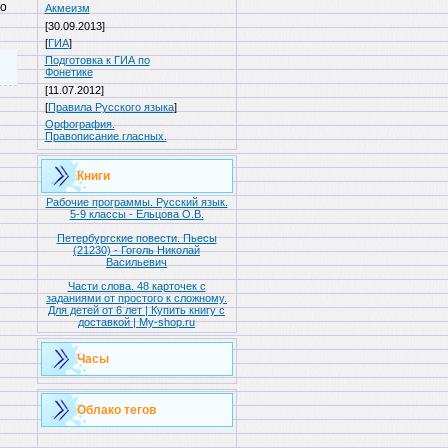
о
Акмеизм
[30.09.2013]
[
ГИА
]
Подготовка к ГИА по
Фонетике
[11.07.2012]
[
Правила Русского языка
]
Орфография.
Правописание гласных.
Книги
Рабочие программы. Русский язык.
5-9 классы - Ельцова О.В.
Петербургские повести. Пьесы
(21230) - Гоголь Николай
Васильевич
Части слова. 48 карточек с
заданиями от простого к сложному.
Для детей от 6 лет | Купить книгу с
доставкой | My-shop.ru
Часы
Облако тегов