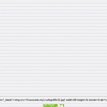
get="_blank"><img src="//rusovedu.my1.ru/logo88x31.jpg" width=88 height=31 border=0 alt