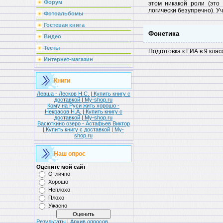
Форум
этом никакой роли (это
логически безупречно). У
Фотоальбомы
Гостевая книга
Фонетика
Видео
Тесты
Подготовка к ГИА в 9 кла
Интернет-магазин
Книги
Левша - Лесков Н.С. | Купить книгу с
доставкой | My-shop.ru
Кому на Руси жить хорошо -
Некрасов Н.А. | Купить книгу с
доставкой | My-shop.ru
Васюткино озеро - Астафьев Виктор
| Купить книгу с доставкой | My-
shop.ru
Наш опрос
Оцените мой сайт
Отлично
Хорошо
Неплохо
Плохо
Ужасно
Результаты
|
Архив опросов