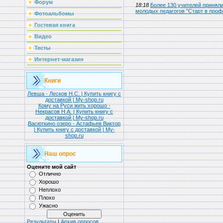
Форум
18:18
Более 130 учителей принял
молодых педагогов "Старт в про
Фотоальбомы
Гостевая книга
Видео
Тесты
Интернет-магазин
Книги
Левша - Лесков Н.С. | Купить книгу с
доставкой | My-shop.ru
Кому на Руси жить хорошо -
Некрасов Н.А. | Купить книгу с
доставкой | My-shop.ru
Васюткино озеро - Астафьев Виктор
| Купить книгу с доставкой | My-
shop.ru
Наш опрос
Оцените мой сайт
Отлично
Хорошо
Неплохо
Плохо
Ужасно
Результаты
|
Архив опросов