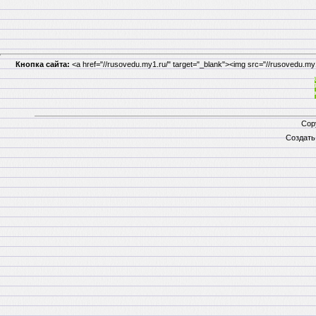
Кнопка сайта:
<a href="//rusovedu.my1.ru/" target="_blank"><img src="//rusovedu.m
Cop
Создат