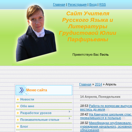
Главная
|
Регистрация
|
Вход
|
RSS
Сайт Учителя
Русского Языка и
Литературы
Грудистовой Юлии
Парфирьевны
Приветствую Вас
Гость
Главная
»
2014
»
Апрель
Меню сайта
14 Апреля, Понедельник
Новости
18:53
Работа по вопросам выпуск
Обо мне
вестись до июля
(0)
Разработки уроков
18:42
На Камчатке школьник спас
провалившихся в полынью
(0)
Познавательные статьи
18:32
Минобрнауки опубликовало 
учреждения начального, основног
Блог
образования
(0)