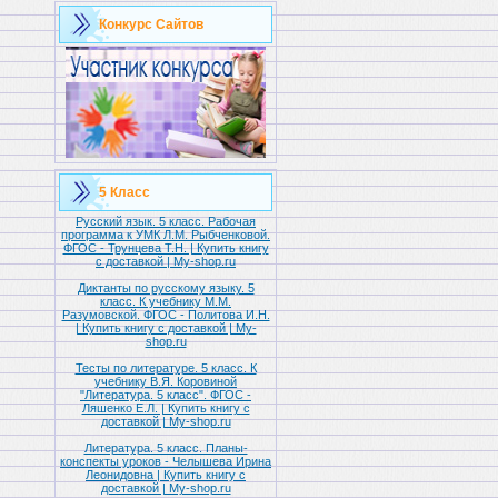
Конкурс Сайтов
5 Класс
Русский язык. 5 класс. Рабочая
программа к УМК Л.М. Рыбченковой.
ФГОС - Трунцева Т.Н. | Купить книгу
с доставкой | My-shop.ru
Диктанты по русскому языку. 5
класс. К учебнику М.М.
Разумовской. ФГОС - Политова И.Н.
| Купить книгу с доставкой | My-
shop.ru
Тесты по литературе. 5 класс. К
учебнику В.Я. Коровиной
"Литература. 5 класс". ФГОС -
Ляшенко Е.Л. | Купить книгу с
доставкой | My-shop.ru
Литература. 5 класс. Планы-
конспекты уроков - Челышева Ирина
Леонидовна | Купить книгу с
доставкой | My-shop.ru