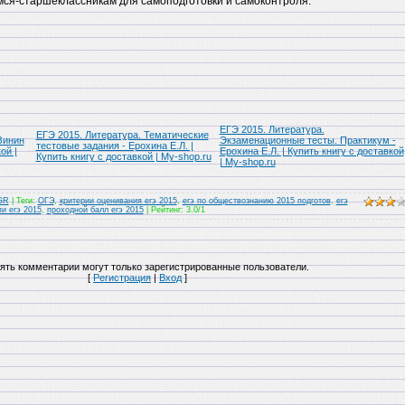
ся-старшеклассникам для самоподготовки и самоконтроля.
ЕГЭ 2015. Литература.
ЕГЭ 2015. Литература. Тематические
Зинин
Экзаменационные тесты. Практикум -
тестовые задания - Ерохина Е.Л. |
ой |
Ерохина Е.Л. | Купить книгу с доставкой
Купить книгу с доставкой | My-shop.ru
| My-shop.ru
GR
|
Теги
:
ОГЭ
,
критерии оценивания егэ 2015
,
егэ по обществознанию 2015 подготов
,
егэ
и егэ 2015
,
проходной балл егэ 2015
|
Рейтинг
:
3.0
/
1
ять комментарии могут только зарегистрированные пользователи.
[
Регистрация
|
Вход
]