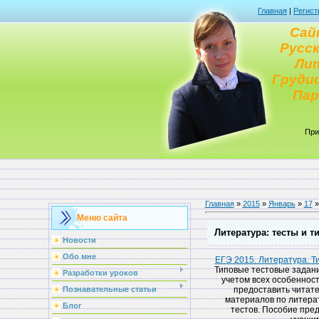
Главная
|
Регист
Сай
Русск
Ли
Груди
Па
При
Главная
»
2015
»
Январь
»
17
»
Меню сайта
Литература: тесты и 
Новости
Обо мне
ЕГЭ 2015. Литература. Ти
Типовые тестовые задани
Разработки уроков
учетом всех особенност
предоставить читат
Познавательные статьи
материалов по литерат
Блог
тестов. Пособие пред