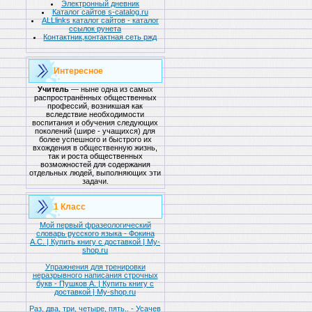
Электронный дневник
Каталог сайтов s-catalog.ru
ALLlinks каталог сайтов - каталог
ссылок рунета
Контактник,контактная сеть ржд
Интересное
Учитель
— ныне одна из самых
распространённых общественных
профессий, возникшая как
вследствие необходимости
воспитания и обучения следующих
поколений (шире - учащихся) для
более успешного и быстрого их
вхождения в общественную жизнь,
так и роста общественных
возможностей для содержания
отдельных людей, выполняющих эти
задачи.
1 Класс
Мой первый фразеологический
словарь русского языка - Фокина
А.С. | Купить книгу с доставкой | My-
shop.ru
Упражнения для тренировки
неразрывного написания строчных
букв - Пушков А. | Купить книгу с
доставкой | My-shop.ru
Раз, два, три, четыре, пять.. - Усачев