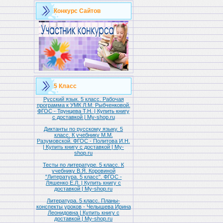
Конкурс Сайтов
5 Класс
Русский язык. 5 класс. Рабочая
программа к УМК Л.М. Рыбченковой.
ФГОС - Трунцева Т.Н. | Купить книгу
с доставкой | My-shop.ru
Диктанты по русскому языку. 5
класс. К учебнику М.М.
Разумовской. ФГОС - Политова И.Н.
| Купить книгу с доставкой | My-
shop.ru
Тесты по литературе. 5 класс. К
учебнику В.Я. Коровиной
"Литература. 5 класс". ФГОС -
Ляшенко Е.Л. | Купить книгу с
доставкой | My-shop.ru
Литература. 5 класс. Планы-
конспекты уроков - Челышева Ирина
Леонидовна | Купить книгу с
доставкой | My-shop.ru