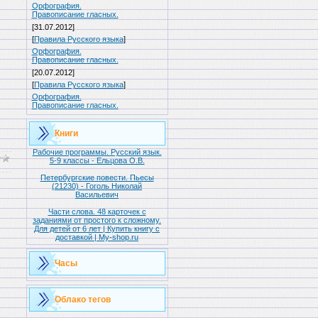
Орфография.
Правописание гласных.
[31.07.2012]
[
Правила Русского языка
]
Орфография.
Правописание гласных.
[20.07.2012]
[
Правила Русского языка
]
Орфография.
Правописание гласных.
Книги
Рабочие программы. Русский язык.
5-9 классы - Ельцова О.В.
Петербургские повести. Пьесы
(21230) - Гоголь Николай
Васильевич
Части слова. 48 карточек с
заданиями от простого к сложному.
Для детей от 6 лет | Купить книгу с
доставкой | My-shop.ru
Часы
Облако тегов