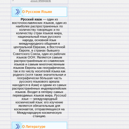
2015 Февраль
О Русском Языке
Ру́сский язы́к
— один из
восточнославянских языков, один из
наиболее распространенных по
количеству говорящих и по
количеству стран языков мира,
национальный язык русского
народа, основной язык
международного общения в
центральной Евразии, в Восточной
Европе, в странах бывшего
Советского Союза, один из рабочих
языков ООН. Является самым
распространённым из славянских
языков и самым многочисленным
языком Европы как географически,
так и по числу носителей языка как
родного (хотя также значительная и
географически бо́льшая часть
русского языкового ареала
находится в Азии) и одним из самых
распространённых индоевропейских
языков. Входит в пятёрку самых
переводимых языков мира.
Русский
язык
— международный
космический язык: его изучение
является обязательным для
космонавтов, отправляющихся на
Международную космическую
станцию.
О Литературе