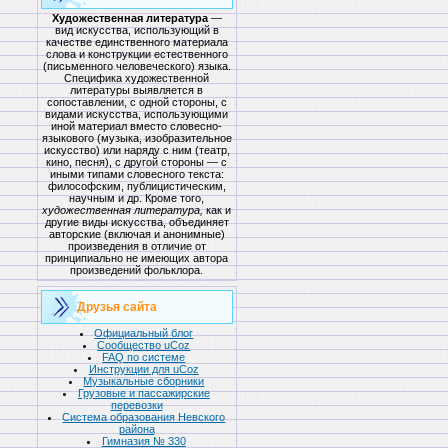
Художественная литература
—
вид искусства, использующий в
качестве единственного материала
слова и конструкции естественного
(письменного человеческого) языка.
Специфика художественной
литературы выявляется в
сопоставлении, с одной стороны, с
видами искусства, использующими
иной материал вместо словесно-
языкового (музыка, изобразительное
искусство) или наряду с ним (театр,
кино, песня), с другой стороны — с
иными типами словесного текста:
философским, публицистическим,
научным и др. Кроме того,
художественная литература,
как и
другие виды искусства, объединяет
авторские (включая и анонимные)
произведения в отличие от
принципиально не имеющих автора
произведений фольклора.
Друзья сайта
Официальный блог
Сообщество uCoz
FAQ по системе
Инструкции для uCoz
Музыкальные сборники
Грузовые и пассажирские
перевозки
Система образования Невского
района
Гимназия № 330