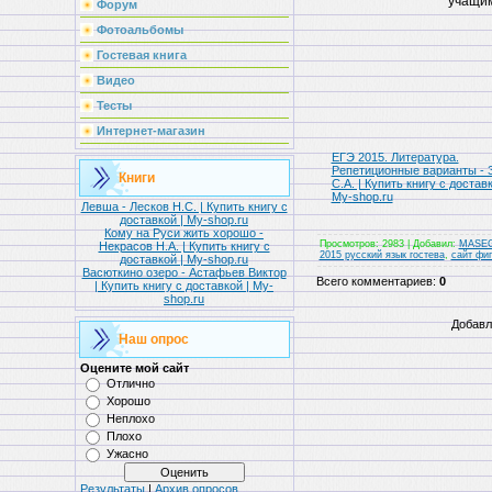
учащим
Форум
Фотоальбомы
Гостевая книга
Видео
Тесты
Интернет-магазин
ЕГЭ 2015. Литература.
Репетиционные варианты - 
Книги
С.А. | Купить книгу с доставк
My-shop.ru
Левша - Лесков Н.С. | Купить книгу с
доставкой | My-shop.ru
Кому на Руси жить хорошо -
Просмотров
: 2983 |
Добавил
:
MASE
Некрасов Н.А. | Купить книгу с
2015 русский язык гостева
,
сайт фип
доставкой | My-shop.ru
Васюткино озеро - Астафьев Виктор
Всего комментариев
:
0
| Купить книгу с доставкой | My-
shop.ru
Добавл
Наш опрос
Оцените мой сайт
Отлично
Хорошо
Неплохо
Плохо
Ужасно
Результаты
|
Архив опросов