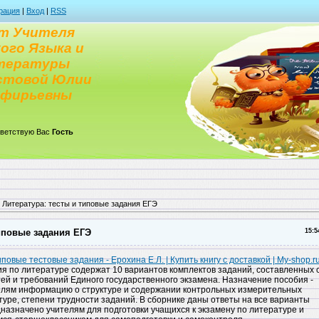
рация
|
Вход
|
RSS
т Учителя
ого Языка и
тературы
стовой Юлии
рфирьевны
ветствую Вас
Гость
 Литература: тесты и типовые задания ЕГЭ
типовые задания ЕГЭ
15:5
повые тестовые задания - Ерохина Е.Л. | Купить книгу с доставкой | My-shop.r
я по литературе содержат 10 вариантов комплектов заданий, составленных 
ей и требований Единого государственного экзамена. Назначение пособия -
елям информацию о структуре и содержании контрольных измерительных
уре, степени трудности заданий. В сборнике даны ответы на все варианты
назначено учителям для подготовки учащихся к экзамену по литературе и