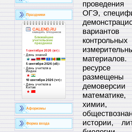
проведени
ОГЭ, специф
Праздники
демонстраци
вариантов
контрольных
измерительн
материал
ресурс
размещены
демоверсии
математике,
химии,
Афоризмы
обществозна
истории, лит
Форма входа
биологии,