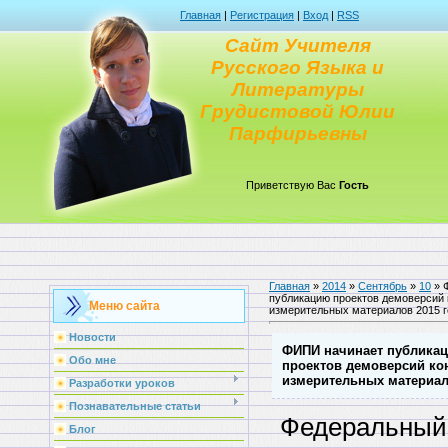
Главная
|
Регистрация
|
Вход
|
RSS
Сайт Учителя
Русского Языка и
Литературы
Грудистовой Юлии
Парфирьевны
Приветствую Вас
Гость
Главная
»
2014
»
Сентябрь
»
10
» 
публикацию проектов демоверсий
Меню сайта
измерительных материалов 2015 г
Новости
ФИПИ начинает публика
Обо мне
проектов демоверсий к
измерительных материал
Разработки уроков
Познавательные статьи
Федеральный
Блог