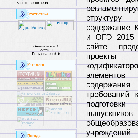
Всего ответов:
1210
регламентир
Статистика
структ
содержание
и ОГЭ 2015 
сайте пред
Онлайн всего:
1
Гостей:
1
проекты
Пользователей:
0
кодификатор
Каталоги
элементов
содержа
требований 
подготовки
выпускников
общеобразов
учрежден
Погода