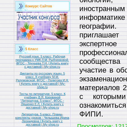
иностранным
Конкурс Сайтов
информа
географии
приглашает
эксперт
5 Класс
профессиона
Русский язык. 5 класс. Рабочая
сообщества
программа к УМК Л.М. Рыбченковой.
ФГОС - Трунцева Т.Н. | Купить книгу
с доставкой | My-shop.ru
участие в об
Диктанты по русскому языку. 5
экзаменацио
класс. К учебнику М.М.
Разумовской. ФГОС - Политова И.Н.
| Купить книгу с доставкой | My-
материалов 2
shop.ru
с которым
Тесты по литературе. 5 класс. К
учебнику В.Я. Коровиной
"Литература. 5 класс". ФГОС -
ознакомиться
Ляшенко Е.Л. | Купить книгу с
доставкой | My-shop.ru
ФИПИ.
Литература. 5 класс. Планы-
конспекты уроков - Челышева Ирина
Леонидовна | Купить книгу с
Просмотров
: 1217
доставкой | My-shop.ru