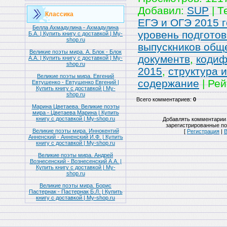
Добавил
:
SUP
|
Т
Классика
ЕГЭ и ОГЭ 2015 
Белла Ахмадулина - Ахмадулина
уровень подготов
Б.А. | Купить книгу с доставкой | My-
shop.ru
выпускников общ
Великие поэты мира. А. Блок - Блок
документв
,
кодиф
А.А. | Купить книгу с доставкой | My-
shop.ru
2015
,
структура и
Великие поэты мира. Евгений
содержание
|
Рей
Евтушенко - Евтушенко Евгений |
Купить книгу с доставкой | My-
shop.ru
Всего комментариев
:
0
Марина Цветаева. Великие поэты
мира - Цветаева Марина | Купить
книгу с доставкой | My-shop.ru
Добавлять комментарии 
зарегистрированные по
Великие поэты мира. Иннокентий
[
Регистрация
|
Анненский - Анненский И.Ф. | Купить
книгу с доставкой | My-shop.ru
Великие поэты мира. Андрей
Вознесенский - Вознесенский А.А. |
Купить книгу с доставкой | My-
shop.ru
Великие поэты мира. Борис
Пастернак - Пастернак Б.Л. | Купить
книгу с доставкой | My-shop.ru