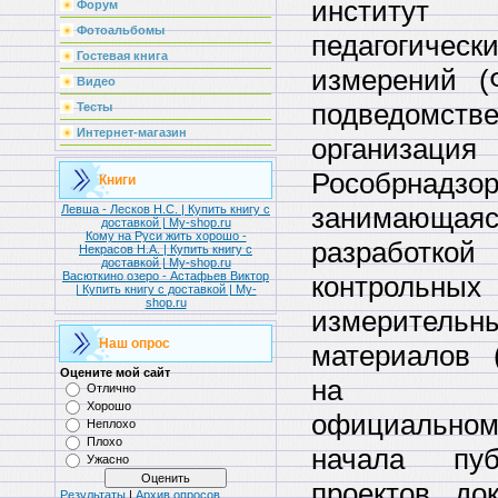
институт
Форум
Фотоальбомы
педагогическ
Гостевая книга
измерений 
Видео
подведомств
Тесты
Интернет-магазин
организация
Рособрнадзор
Книги
занимающаяс
Левша - Лесков Н.С. | Купить книгу с
доставкой | My-shop.ru
Кому на Руси жить хорошо -
разработкой
Некрасов Н.А. | Купить книгу с
доставкой | My-shop.ru
Васюткино озеро - Астафьев Виктор
контрольных
| Купить книгу с доставкой | My-
shop.ru
измерительн
Наш опрос
материалов 
Оцените мой сайт
на с
Отлично
Хорошо
официально
Неплохо
Плохо
начала пуб
Ужасно
проектов док
Результаты
|
Архив опросов