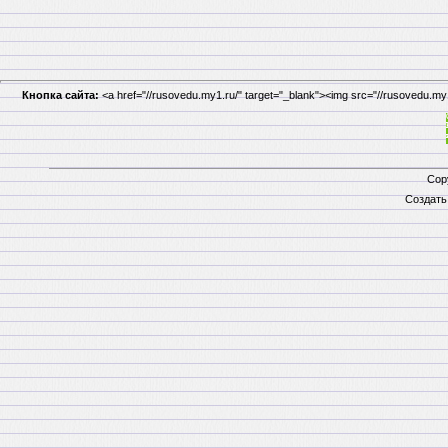
Кнопка сайта:
<a href="//rusovedu.my1.ru/" target="_blank"><img src="//rusovedu.m
Cop
Создат